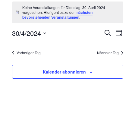
Veranstaltungen
Keine Veranstaltungen für Dienstag, 30. April 2024
für
vorgesehen. Hier geht es zu den
nächsten
Hinweis
bevorstehenden Veranstaltungen
.
Dienstag,
Verans
Vera
30/4/2024
Suche
30.
Tag
Ansi
Suche
Datum
Navi
April
wählen.
und
Vorheriger Tag
Nächster Tag
2024
Ansicht
Navigat
Kalender abonnieren